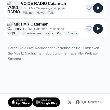
VOICE RADIO Catarman
favorite
play_arrow
105.3 FM · Catarman, Philippines
radio stations
radio stations
radio stations
Filipino
News
Talk
FMR Catarman
favorite
play_arrow
91.7 FM · Catarman, Philippines
radio stations
radio stations
radio stations
more genres for FMR Catarm
Entertainment
News
Pop
+1
more
Hören Sie 3 Live-Radiosender kostenlos online. Entdecken
Sie Musik, Nachrichten, Sport und mehr aus aller Welt auf
Streema.
LADEN IM
JETZT BEI
Deutsch
App Store
Google Play