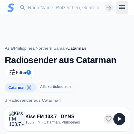
Zum Hauptinhalt springen
Sender suchen
menu
search
arrow_forward
Asia
/
Philippines
/
Northern Samar
/
Catarman
Radiosender aus Catarman
tune
Filter
1
close
Alle zurücksetzen
Catarman
3 Radiosender aus Catarman
3 Radiosender aus Catarman
Kiss FM 103.7 - DYNS
favorite
play_arrow
103.7 FM · Catarman, Philippines