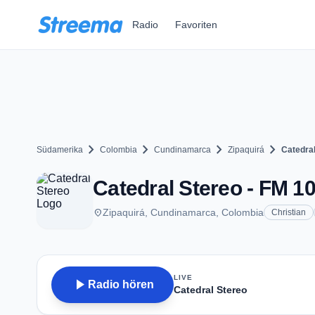
Zum Hauptinhalt springen
Radio
Favoriten
chevron_right
chevron_right
chevron_right
chevron_right
Südamerika
Colombia
Cundinamarca
Zipaquirá
Catedral
Catedral Stereo - FM 10
place
Zipaquirá, Cundinamarca, Colombia
Christian
LIVE
play_arrow
Radio hören
Catedral Stereo