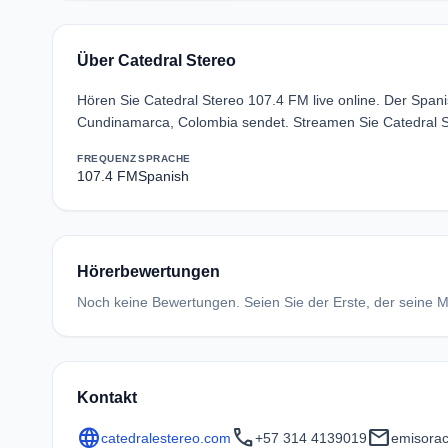
Über Catedral Stereo
Hören Sie Catedral Stereo 107.4 FM live online. Der Span
Cundinamarca, Colombia sendet. Streamen Sie Catedral S
FREQUENZ
SPRACHE
107.4 FM
Spanish
Hörerbewertungen
Noch keine Bewertungen. Seien Sie der Erste, der seine Me
Kontakt
language
call
mail
catedralestereo.com
+57 314 4139019
emisorac