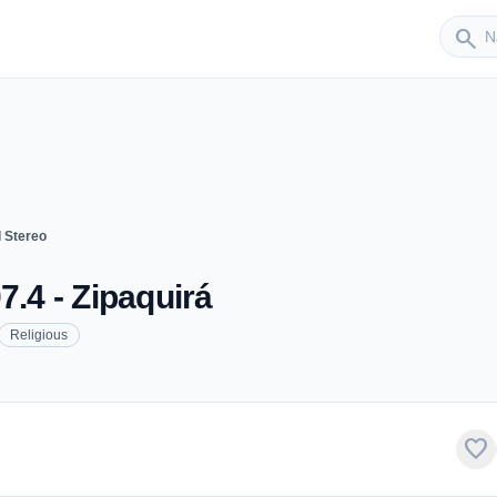
Sender
search
 Stereo
7.4 - Zipaquirá
Religious
favorite