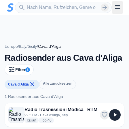
Zum Hauptinhalt springen
Sender suchen
menu
search
arrow_forward
Europe
/
Italy
/
Sicily
/
Cava d'Aliga
Radiosender aus Cava d'Aliga
tune
Filter
1
close
Alle zurücksetzen
Cava d'Aliga
1 Radiosender aus Cava d'Aliga
1 Radiosender aus Cava d'Aliga
Radio Trasmissioni Modica - RTM
favorite
play_arrow
99.5 FM · Cava d'Aliga, Italy
radio stations
radio stations
Italian
Top 40