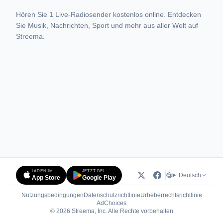
Hören Sie 1 Live-Radiosender kostenlos online. Entdecken
Sie Musik, Nachrichten, Sport und mehr aus aller Welt auf
Streema.
LADEN IM
JETZT BEI
Deutsch
App Store
Google Play
Nutzungsbedingungen
Datenschutzrichtlinie
Urheberrechtsrichtlinie
(öffnet in neuem Tab)
AdChoices
© 2026 Streema, Inc. Alle Rechte vorbehalten