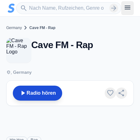
Zum Hauptinhalt springen
Sender suchen
menu
search
arrow_forward
chevron_right
Germany
Cave FM - Rap
Cave FM - Rap
place
, Germany
play_arrow
favorite
share
Radio hören