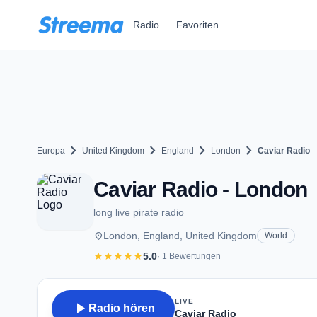
Zum Hauptinhalt springen
Radio
Favoriten
chevron_right
chevron_right
chevron_right
chevron_right
Europa
United Kingdom
England
London
Caviar Radio
Caviar Radio - London
long live pirate radio
place
London, England, United Kingdom
World
star
star
star
star
star
5.0
· 1 Bewertungen
LIVE
play_arrow
Radio hören
Caviar Radio