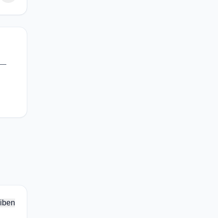
 —
iben