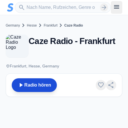
Zum Hauptinhalt springen
Sender suchen
menu
search
arrow_forward
chevron_right
chevron_right
chevron_right
Germany
Hesse
Frankfurt
Caze Radio
Caze Radio - Frankfurt
place
Frankfurt, Hesse, Germany
play_arrow
favorite
share
Radio hören