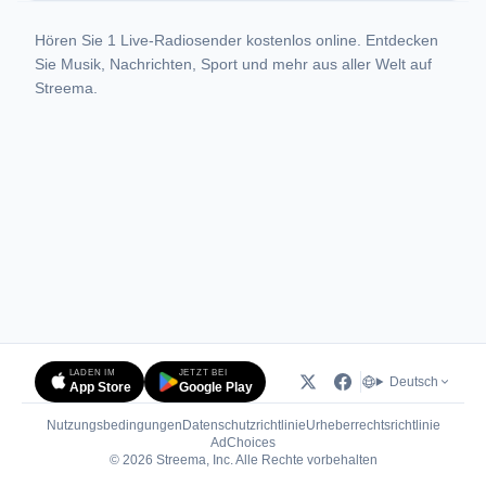
Hören Sie 1 Live-Radiosender kostenlos online. Entdecken
Sie Musik, Nachrichten, Sport und mehr aus aller Welt auf
Streema.
LADEN IM
JETZT BEI
Deutsch
App Store
Google Play
Nutzungsbedingungen
Datenschutzrichtlinie
Urheberrechtsrichtlinie
(öffnet in neuem Tab)
AdChoices
© 2026 Streema, Inc. Alle Rechte vorbehalten