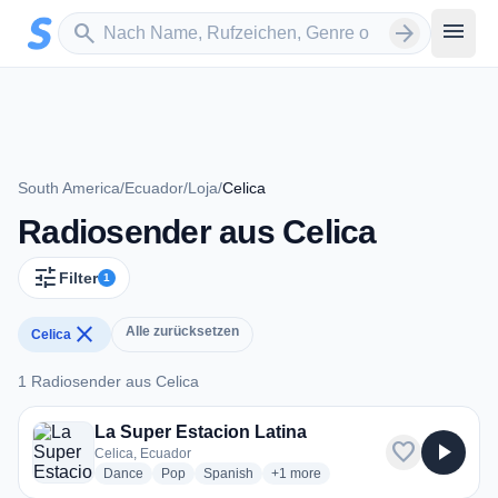
Zum Hauptinhalt springen
Sender suchen
menu
search
arrow_forward
South America
/
Ecuador
/
Loja
/
Celica
Radiosender aus Celica
tune
Filter
1
close
Alle zurücksetzen
Celica
1 Radiosender aus Celica
1 Radiosender aus Celica
La Super Estacion Latina
favorite
play_arrow
Celica, Ecuador
radio stations
radio stations
radio stations
more genres for La Super Estacion
Dance
Pop
Spanish
+1
more