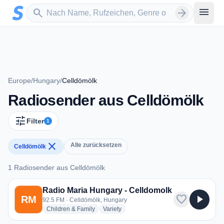
Zum Hauptinhalt springen
Sender suchen
menu
search
arrow_forward
Europe
/
Hungary
/
Celldömölk
Radiosender aus Celldömölk
tune
Filter
1
close
Alle zurücksetzen
Celldömölk
1 Radiosender aus Celldömölk
1 Radiosender aus Celldömölk
Radio Maria Hungary - Celldomolk
favorite
play_arrow
RM
92.5 FM · Celldömölk, Hungary
radio stations
radio stations
Children & Family
Variety