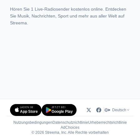
Hören Sie 1 Live-Radiosender kostenlos online. Entdecken
Sie Musik, Nachrichten, Sport und mehr aus aller Welt auf
Streema.
LADEN IM
JETZT BEI
Deutsch
App Store
Google Play
Nutzungsbedingungen
Datenschutzrichtlinie
Urheberrechtsrichtlinie
(öffnet in neuem Tab)
AdChoices
© 2026 Streema, Inc. Alle Rechte vorbehalten