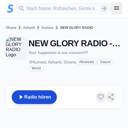
Zum Hauptinhalt springen
Sender suchen
menu
search
arrow_forward
chevron_right
chevron_right
chevron_right
Ghana
Ashanti
Kumasi
NEW GLORY RADIO
NEW GLORY RADIO - Kumasi
Your happiness is our concern!!!!
place
Kumasi, Ashanti, Ghana
Afrobeats
Dance
World
play_arrow
favorite
share
Radio hören