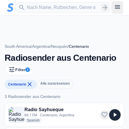
Zum Hauptinhalt springen
Sender suchen
menu
search
arrow_forward
South America
/
Argentina
/
Neuquén
/
Centenario
Radiosender aus Centenario
tune
Filter
1
close
Alle zurücksetzen
Centenario
3 Radiosender aus Centenario
3 Radiosender aus Centenario
Radio Sayhueque
favorite
play_arrow
88.7 FM · Centenario, Argentina
radio stations
Spanish