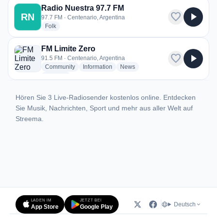
Radio Nuestra 97.7 FM
favorite
play_arrow
RN
97.7 FM · Centenario, Argentina
radio stations
Folk
FM Limite Zero
favorite
play_arrow
91.5 FM · Centenario, Argentina
radio stations
radio stations
radio stations
Community
Information
News
more genres for FM Limite Zero
+1
more
Hören Sie 3 Live-Radiosender kostenlos online. Entdecken
Sie Musik, Nachrichten, Sport und mehr aus aller Welt auf
Streema.
LADEN IM
JETZT BEI
Deutsch
App Store
Google Play