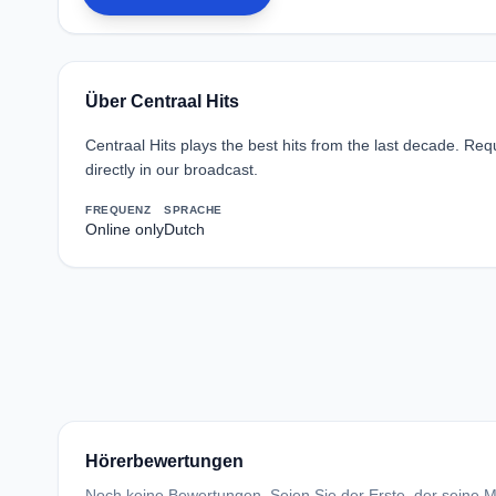
Über Centraal Hits
Centraal Hits plays the best hits from the last decade. Req
directly in our broadcast.
FREQUENZ
SPRACHE
Online only
Dutch
Hörerbewertungen
Noch keine Bewertungen. Seien Sie der Erste, der seine Me