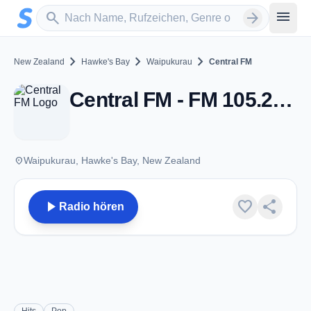
Zum Hauptinhalt springen
Sender suchen
menu
search
arrow_forward
chevron_right
chevron_right
chevron_right
New Zealand
Hawke's Bay
Waipukurau
Central FM
Central FM - FM 105.2 - Waipukurau
place
Waipukurau, Hawke's Bay, New Zealand
play_arrow
favorite
share
Radio hören