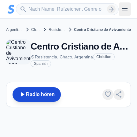
Zum Hauptinhalt springen
Sender suchen
menu
search
arrow_forward
chevron_right
chevron_right
chevron_right
Argentinien
Chaco
Resistencia
Centro Cristiano de Avivamiento
Centro Cristiano de Avivamiento - FM 97.7 - Resistencia
place
Resistencia, Chaco, Argentina
Christian
Spanish
play_arrow
favorite
share
Radio hören