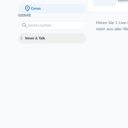
Inform
location_on
Ceres
GENRE
Hören Sie 1 Live-
Genres suchen…
search
mehr aus aller We
expand_more
News & Talk