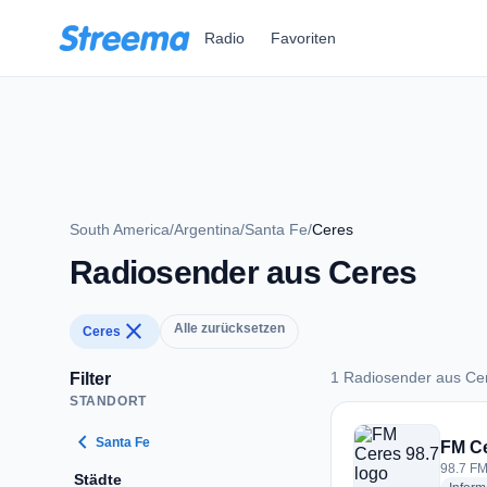
Zum Hauptinhalt springen
Radio
Favoriten
South America
/
Argentina
/
Santa Fe
/
Ceres
Radiosender aus Ceres
close
Alle zurücksetzen
Ceres
1 Radiosender aus Ce
Filter
STANDORT
1 Radiosender aus 
chevron_left
Santa Fe
FM Ce
98.7 FM
Städte