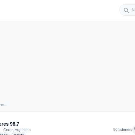
Sender
search
res
Ceres
res 98.7
f
90 listeners
 · Ceres, Argentina