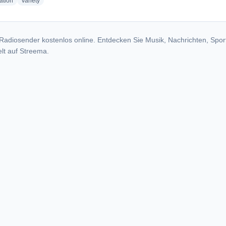
radio stations
radio stations
ation
Variety
Radiosender kostenlos online. Entdecken Sie Musik, Nachrichten, Spor
lt auf Streema.