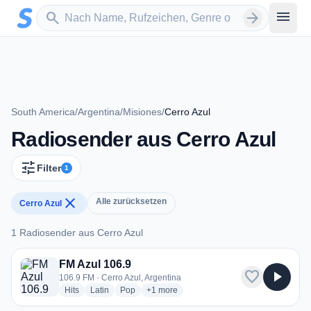
Zum Hauptinhalt springen
Sender suchen
menu
search
arrow_forward
South America
/
Argentina
/
Misiones
/
Cerro Azul
Radiosender aus Cerro Azul
tune
Filter
1
close
Alle zurücksetzen
Cerro Azul
1 Radiosender aus Cerro Azul
1 Radiosender aus Cerro Azul
FM Azul 106.9
favorite
play_arrow
106.9 FM · Cerro Azul, Argentina
radio stations
radio stations
radio stations
more genres for FM Azul 106.9
Hits
Latin
Pop
+1
more