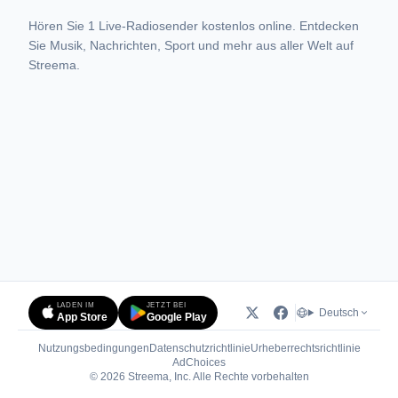
Hören Sie 1 Live-Radiosender kostenlos online. Entdecken
Sie Musik, Nachrichten, Sport und mehr aus aller Welt auf
Streema.
LADEN IM
JETZT BEI
Deutsch
App Store
Google Play
Nutzungsbedingungen
Datenschutzrichtlinie
Urheberrechtsrichtlinie
(öffnet in neuem Tab)
AdChoices
© 2026 Streema, Inc. Alle Rechte vorbehalten