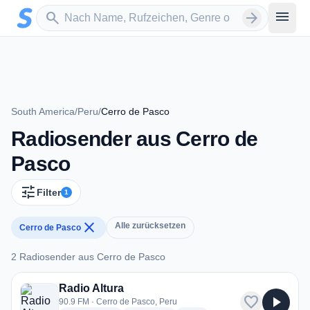
Zum Hauptinhalt springen
Sender suchen
menu
search
arrow_forward
South America
/
Peru
/
Cerro de Pasco
Radiosender aus Cerro de
Pasco
tune
Filter
1
close
Alle zurücksetzen
Cerro de Pasco
2 Radiosender aus Cerro de Pasco
2 Radiosender aus Cerro de Pasco
Radio Altura
favorite
play_arrow
90.9 FM · Cerro de Pasco, Peru