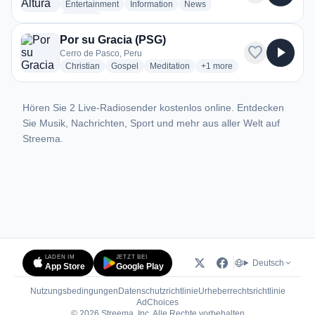
radio stations
radio stations
radio stations
Entertainment
Information
News
more genres for Radio Altura
+2
more
Por su Gracia (PSG)
favorite
play_arrow
Cerro de Pasco, Peru
radio stations
radio stations
radio stations
more genres for Por su Gra
Christian
Gospel
Meditation
+1
more
Hören Sie 2 Live-Radiosender kostenlos online. Entdecken
Sie Musik, Nachrichten, Sport und mehr aus aller Welt auf
Streema.
LADEN IM
JETZT BEI
Deutsch
App Store
Google Play
Nutzungsbedingungen
Datenschutzrichtlinie
Urheberrechtsrichtlinie
(öffnet in neuem Tab)
AdChoices
© 2026 Streema, Inc. Alle Rechte vorbehalten