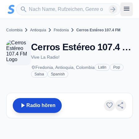
Zum Hauptinhalt springen
Sender suchen
menu
search
arrow_forward
chevron_right
chevron_right
chevron_right
Colombia
Antioquia
Fredonia
Cerros Estéreo 107.4 FM
Cerros Estéreo 107.4 FM - FM 107.4 - Fredonia
Vive La Radio!
place
Fredonia, Antioquia, Colombia
Latin
Pop
Salsa
Spanish
play_arrow
favorite
share
Radio hören