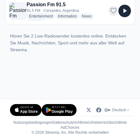
Passion Fm 91.5
favorite
play_arrow
91.5 FM · Cervantes, Argentina
radio stations
radio stations
radio stations
Entertainment
Information
News
more genres for Passion Fm 91.5
+1
more
Hören Sie 2 Live-Radiosender kostenlos online. Entdecken
Sie Musik, Nachrichten, Sport und mehr aus aller Welt auf
Streema.
LADEN IM
JETZT BEI
Deutsch
App Store
Google Play
Nutzungsbedingungen
Datenschutzrichtlinie
Urheberrechtsrichtlinie
(öffnet in neuem Tab)
AdChoices
© 2026 Streema, Inc. Alle Rechte vorbehalten