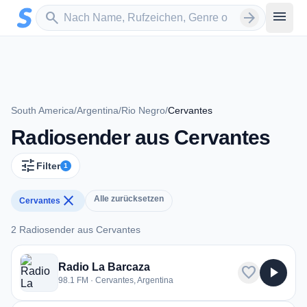
Zum Hauptinhalt springen
Sender suchen
menu
search
arrow_forward
South America
/
Argentina
/
Rio Negro
/
Cervantes
Radiosender aus Cervantes
tune
Filter
1
close
Alle zurücksetzen
Cervantes
2 Radiosender aus Cervantes
2 Radiosender aus Cervantes
Radio La Barcaza
favorite
play_arrow
98.1 FM · Cervantes, Argentina