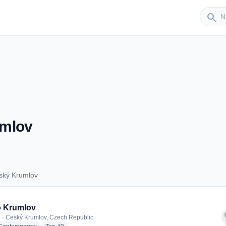
Sender
search
umlov
ský Krumlov
Ceský Krumlov
o Krumlov
f
 · Ceský Krumlov, Czech Republic