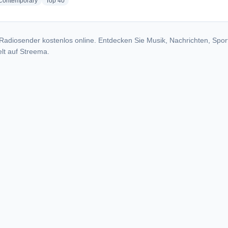
radio stations
radio stations
 Contemporary
Top 40
Radiosender kostenlos online. Entdecken Sie Musik, Nachrichten, Spor
lt auf Streema.