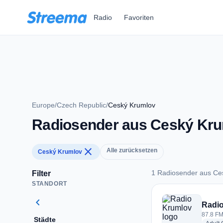
Zum Hauptinhalt springen
Radio
Favoriten
Europe
/
Czech Republic
/
Ceský Krumlov
Radiosender aus Ceský Kr
close
Alle zurücksetzen
Ceský Krumlov
1 Radiosender aus Ce
Filter
STANDORT
1 Radiosender aus 
chevron_left
Radi
87.8 FM
Städte