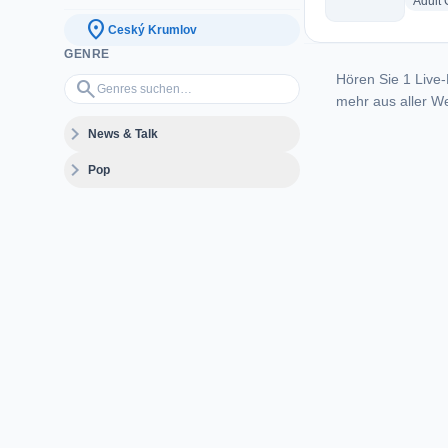
Adult
location_on
Ceský Krumlov
GENRE
Hören Sie 1 Live-
Genres suchen…
search
mehr aus aller We
expand_more
News & Talk
expand_more
Pop