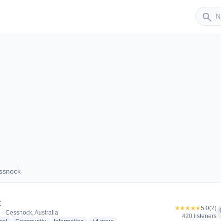
Sender
search
ssnock
 Cessnock
R
★★★★★
5.0
(2)
f
 · Cessnock, Australia
420 listeners