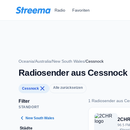
Zum Hauptinhalt springen
Radio
Favoriten
Oceania
/
Australia
/
New South Wales
/
Cessnock
Radiosender aus Cessnock
close
Alle zurücksetzen
Cessnock
1 Radiosender aus Ce
Filter
STANDORT
1 Radiosender aus
chevron_left
New South Wales
2CH
96.5 FM
Städte