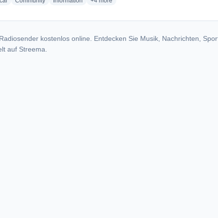
radio stations
radio stations
radio stations
more genres for 2CHR
cal
Community
Information
+4
more
Radiosender kostenlos online. Entdecken Sie Musik, Nachrichten, Spor
lt auf Streema.