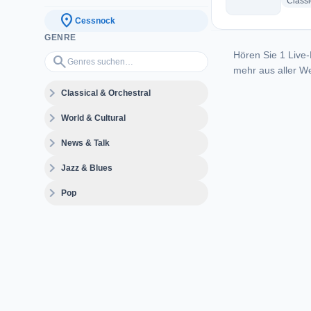
Classi
location_on
Cessnock
GENRE
Hören Sie 1 Live-
Genres suchen…
search
mehr aus aller We
expand_more
Classical & Orchestral
expand_more
World & Cultural
expand_more
News & Talk
expand_more
Jazz & Blues
expand_more
Pop