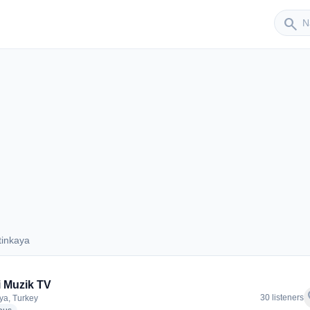
Sender
search
tinkaya
Cetinkaya
i Muzik TV
f
30 listeners
ya, Turkey