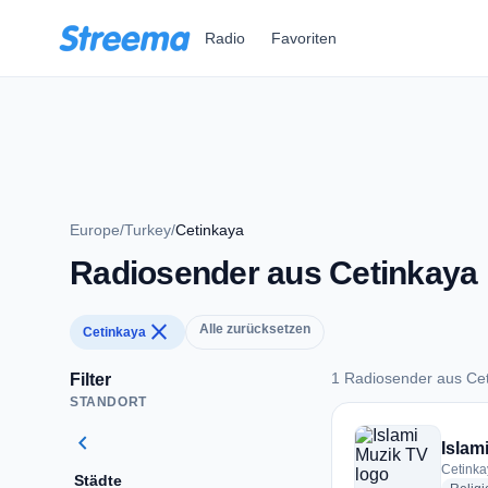
Zum Hauptinhalt springen
Radio
Favoriten
Europe
/
Turkey
/
Cetinkaya
Radiosender aus Cetinkaya
close
Alle zurücksetzen
Cetinkaya
1 Radiosender aus Ce
Filter
STANDORT
1 Radiosender aus 
chevron_left
Islam
Cetinka
Städte