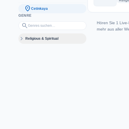
Religi
location_on
Cetinkaya
GENRE
Hören Sie 1 Live-
Genres suchen…
search
mehr aus aller We
expand_more
Religious & Spiritual