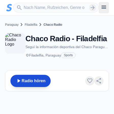
Zum Hauptinhalt springen
Sender suchen
menu
search
arrow_forward
chevron_right
chevron_right
Paraguay
Filadelfia
Chaco Radio
Chaco Radio - Filadelfia
Seguí la información deportiva del Chaco Paraguayo !
place
Filadelfia, Paraguay
Sports
play_arrow
favorite
share
Radio hören