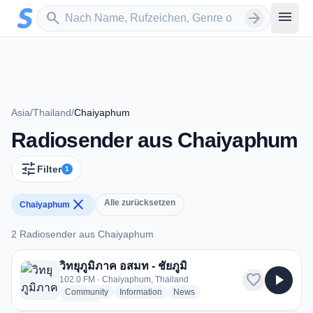
Zum Hauptinhalt springen
Sender suchen
menu
search
arrow_forward
Asia
/
Thailand
/
Chaiyaphum
Radiosender aus Chaiyaphum
tune
Filter
1
close
Alle zurücksetzen
Chaiyaphum
2 Radiosender aus Chaiyaphum
2 Radiosender aus Chaiyaphum
วิทยุภูมิภาค อสมท - ชัยภูมิ
favorite
play_arrow
102.0 FM · Chaiyaphum, Thailand
radio stations
radio stations
radio stations
Community
Information
News
more genres for วิทยุภูมิภาค อสมท - ชัยภูมิ
+1
more