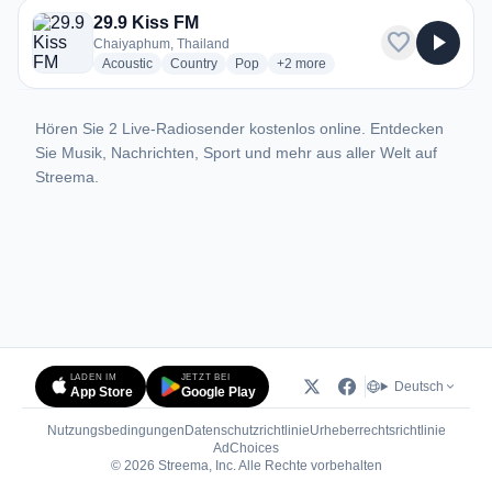
29.9 Kiss FM
favorite
play_arrow
Chaiyaphum, Thailand
radio stations
radio stations
radio stations
more genres for 29.9 Kiss FM
Acoustic
Country
Pop
+2
more
Hören Sie 2 Live-Radiosender kostenlos online. Entdecken
Sie Musik, Nachrichten, Sport und mehr aus aller Welt auf
Streema.
LADEN IM
JETZT BEI
Deutsch
App Store
Google Play
Nutzungsbedingungen
Datenschutzrichtlinie
Urheberrechtsrichtlinie
(öffnet in neuem Tab)
AdChoices
© 2026 Streema, Inc. Alle Rechte vorbehalten