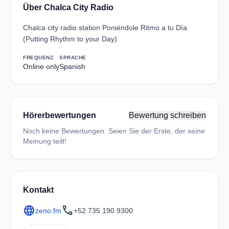
Über Chalca City Radio
Chalca city radio station Poniéndole Ritmo a tu Día
(Putting Rhythm to your Day)
FREQUENZ
SPRACHE
Online only
Spanish
Hörerbewertungen
Bewertung schreiben
Noch keine Bewertungen. Seien Sie der Erste, der seine
Meinung teilt!
Kontakt
language
call
zeno.fm
+52 735 190 9300