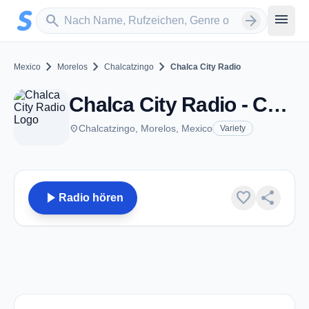
Zum Hauptinhalt springen
Sender suchen
menu
search
arrow_forward
chevron_right
chevron_right
chevron_right
Mexico
Morelos
Chalcatzingo
Chalca City Radio
Chalca City Radio - Chalcatzingo, ML
place
Chalcatzingo, Morelos, Mexico
Variety
play_arrow
favorite
share
Radio hören