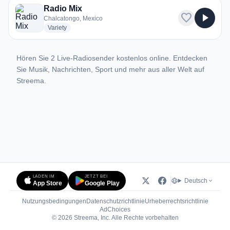
Radio Mix
favorite
play_arrow
Chalcatongo, Mexico
radio stations
Variety
Hören Sie 2 Live-Radiosender kostenlos online. Entdecken
Sie Musik, Nachrichten, Sport und mehr aus aller Welt auf
Streema.
LADEN IM
JETZT BEI
Deutsch
App Store
Google Play
Nutzungsbedingungen
Datenschutzrichtlinie
Urheberrechtsrichtlinie
(öffnet in neuem Tab)
AdChoices
© 2026 Streema, Inc. Alle Rechte vorbehalten