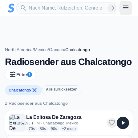
Zum Hauptinhalt springen
Sender suchen
menu
search
arrow_forward
North America
/
Mexico
/
Oaxaca
/
Chalcatongo
Radiosender aus Chalcatongo
tune
Filter
1
close
Alle zurücksetzen
Chalcatongo
2 Radiosender aus Chalcatongo
2 Radiosender aus Chalcatongo
La Exitosa De Zaragoza
favorite
play_arrow
93.1 FM · Chalcatongo, Mexico
radio stations
radio stations
radio stations
more genres for La Exitosa De Zaragoza
70s
80s
90s
+2
more