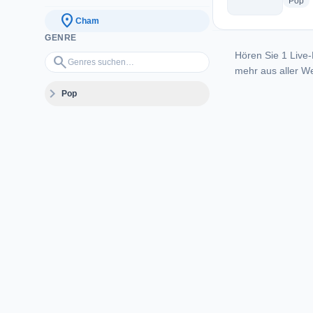
ra
Pop
location_on
Cham
GENRE
Hören Sie 1 Live-
Genres suchen…
search
mehr aus aller We
expand_more
Pop