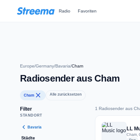
Zum Hauptinhalt springen
Radio
Favoriten
Europe
/
Germany
/
Bavaria
/
Cham
Radiosender aus Cham
close
Alle zurücksetzen
Cham
1 Radiosender aus C
Filter
STANDORT
1 Radiosender aus
chevron_left
Bavaria
LL M
Cham, 
Städte