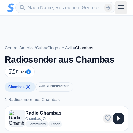
Zum Hauptinhalt springen
Sender suchen
menu
search
arrow_forward
Central America
/
Cuba
/
Ciego de Avila
/
Chambas
Radiosender aus Chambas
tune
Filter
1
close
Alle zurücksetzen
Chambas
1 Radiosender aus Chambas
1 Radiosender aus Chambas
Radio Chambas
favorite
play_arrow
Chambas, Cuba
radio stations
radio stations
Community
Other