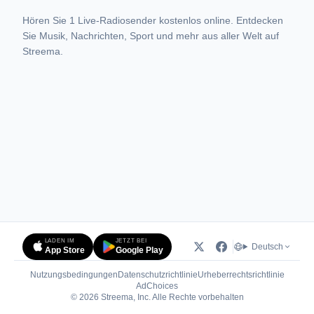
Hören Sie 1 Live-Radiosender kostenlos online. Entdecken
Sie Musik, Nachrichten, Sport und mehr aus aller Welt auf
Streema.
LADEN IM
JETZT BEI
Deutsch
App Store
Google Play
Nutzungsbedingungen
Datenschutzrichtlinie
Urheberrechtsrichtlinie
(öffnet in neuem Tab)
AdChoices
© 2026 Streema, Inc. Alle Rechte vorbehalten