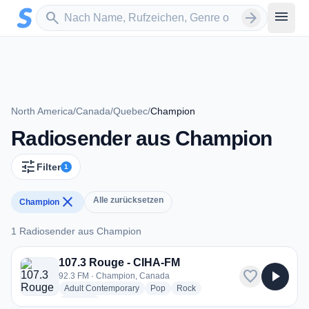
Zum Hauptinhalt springen
Sender suchen
menu
search
arrow_forward
North America
/
Canada
/
Quebec
/
Champion
Radiosender aus Champion
tune
Filter
1
close
Alle zurücksetzen
Champion
1 Radiosender aus Champion
1 Radiosender aus Champion
107.3 Rouge - CIHA-FM
favorite
play_arrow
92.3 FM · Champion, Canada
radio stations
radio stations
radio stations
Adult Contemporary
Pop
Rock
more genres for 107.3 Rouge - CIHA-FM
+1
more