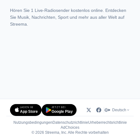
Hören Sie 1 Live-Radiosender kostenlos online. Entdecken
Sie Musik, Nachrichten, Sport und mehr aus aller Welt auf
Streema.
LADEN IM
JETZT BEI
Deutsch
App Store
Google Play
Nutzungsbedingungen
Datenschutzrichtlinie
Urheberrechtsrichtlinie
(öffnet in neuem Tab)
AdChoices
© 2026 Streema, Inc. Alle Rechte vorbehalten