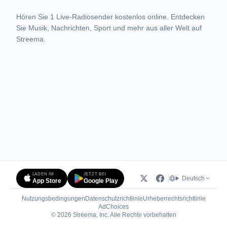
Hören Sie 1 Live-Radiosender kostenlos online. Entdecken
Sie Musik, Nachrichten, Sport und mehr aus aller Welt auf
Streema.
LADEN IM
JETZT BEI
Deutsch
App Store
Google Play
Nutzungsbedingungen
Datenschutzrichtlinie
Urheberrechtsrichtlinie
(öffnet in neuem Tab)
AdChoices
© 2026 Streema, Inc. Alle Rechte vorbehalten