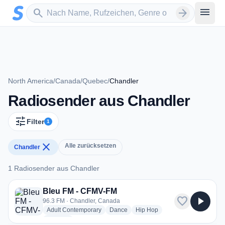
Zum Hauptinhalt springen
Sender suchen
menu
search
arrow_forward
North America
/
Canada
/
Quebec
/
Chandler
Radiosender aus Chandler
tune
Filter
1
close
Alle zurücksetzen
Chandler
1 Radiosender aus Chandler
1 Radiosender aus Chandler
Bleu FM - CFMV-FM
favorite
play_arrow
96.3 FM · Chandler, Canada
radio stations
radio stations
radio stations
Adult Contemporary
Dance
Hip Hop
more genres for Bleu FM - CFMV-FM
+1
more