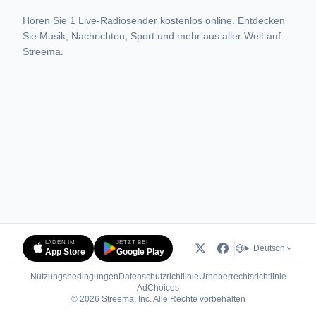
Hören Sie 1 Live-Radiosender kostenlos online. Entdecken
Sie Musik, Nachrichten, Sport und mehr aus aller Welt auf
Streema.
LADEN IM
JETZT BEI
Deutsch
App Store
Google Play
Nutzungsbedingungen
Datenschutzrichtlinie
Urheberrechtsrichtlinie
(öffnet in neuem Tab)
AdChoices
© 2026 Streema, Inc. Alle Rechte vorbehalten