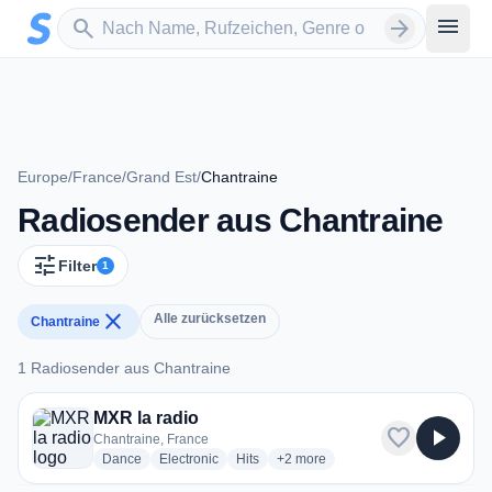
Zum Hauptinhalt springen
Sender suchen
menu
search
arrow_forward
Europe
/
France
/
Grand Est
/
Chantraine
Radiosender aus Chantraine
tune
Filter
1
close
Alle zurücksetzen
Chantraine
1 Radiosender aus Chantraine
1 Radiosender aus Chantraine
MXR la radio
favorite
play_arrow
Chantraine, France
radio stations
radio stations
radio stations
more genres for MXR la radio
Dance
Electronic
Hits
+2
more