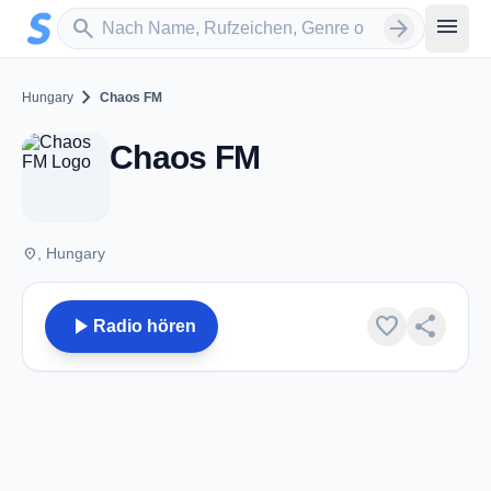
Zum Hauptinhalt springen
Sender suchen
menu
search
arrow_forward
chevron_right
Hungary
Chaos FM
Chaos FM
place
, Hungary
play_arrow
favorite
share
Radio hören