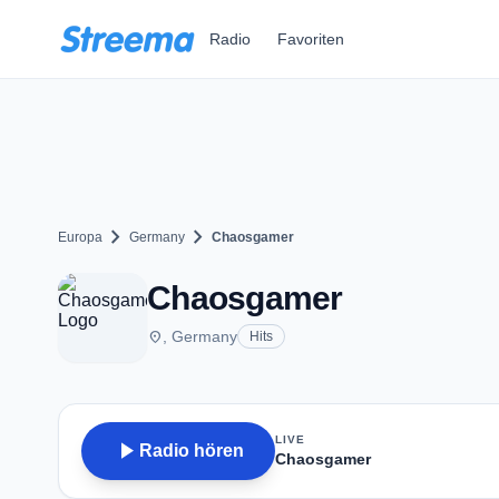
Zum Hauptinhalt springen
Radio
Favoriten
chevron_right
chevron_right
Europa
Germany
Chaosgamer
Chaosgamer
place
, Germany
Hits
LIVE
play_arrow
Radio hören
Chaosgamer