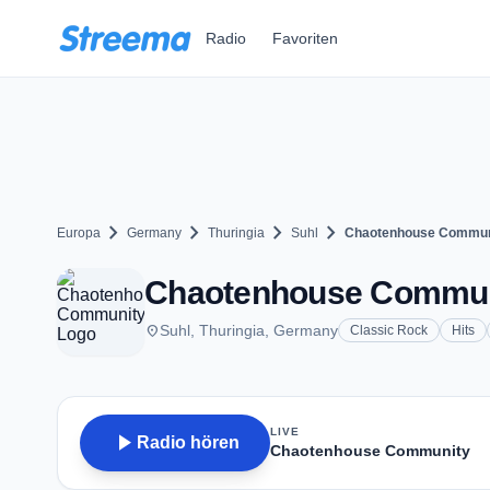
Zum Hauptinhalt springen
Radio
Favoriten
chevron_right
chevron_right
chevron_right
chevron_right
Europa
Germany
Thuringia
Suhl
Chaotenhouse Commun
Chaotenhouse Communi
place
Suhl, Thuringia, Germany
Classic Rock
Hits
LIVE
play_arrow
Radio hören
Chaotenhouse Community