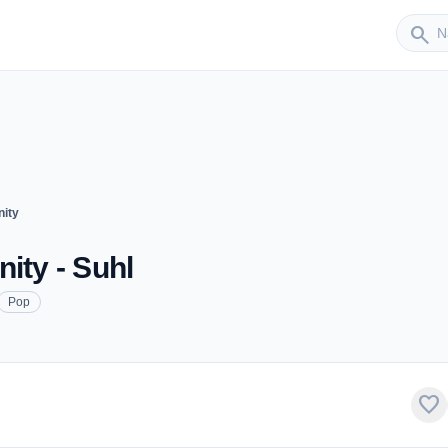
Sender
search
ity
ty - Suhl
Pop
favorite