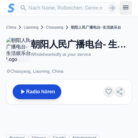
Zum Hauptinhalt springen
Sender suchen
menu
search
arrow_forward
chevron_right
chevron_right
chevron_right
China
Liaoning
Chaoyang
朝阳人民广播电台- 生活娱乐台
朝阳人民广播电台- 生活娱乐台 - FM 106.5 - Chaoyang
Wholeheartedly at your service
place
Chaoyang, Liaoning, China
play_arrow
favorite
share
Radio hören