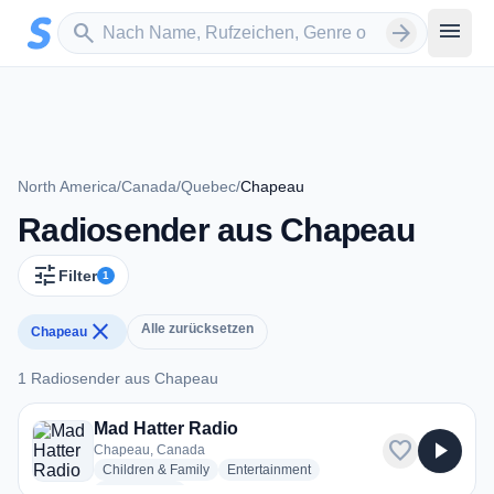
Zum Hauptinhalt springen
Sender suchen
menu
search
arrow_forward
North America
/
Canada
/
Quebec
/
Chapeau
Radiosender aus Chapeau
tune
Filter
1
close
Alle zurücksetzen
Chapeau
1 Radiosender aus Chapeau
1 Radiosender aus Chapeau
Mad Hatter Radio
favorite
play_arrow
Chapeau, Canada
radio stations
radio stations
Children & Family
Entertainment
radio stations
Soundtracks