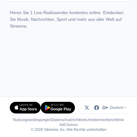
Hören Sie 1 Live-Radiosender kostenlos online. Entdecken
Sie Musik, Nachrichten, Sport und mehr aus aller Welt auf
Streema.
LADEN IM
JETZT BEI
Deutsch
App Store
Google Play
Nutzungsbedingungen
Datenschutzrichtlinie
Urheberrechtsrichtlinie
(öffnet in neuem Tab)
AdChoices
© 2026 Streema, Inc. Alle Rechte vorbehalten