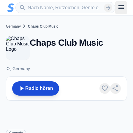
Zum Hauptinhalt springen
Sender suchen
menu
search
arrow_forward
chevron_right
Germany
Chaps Club Music
Chaps Club Music
place
, Germany
play_arrow
favorite
share
Radio hören