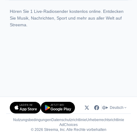
Hören Sie 1 Live-Radiosender kostenlos online. Entdecken
Sie Musik, Nachrichten, Sport und mehr aus aller Welt auf
Streema.
LADEN IM
JETZT BEI
Deutsch
App Store
Google Play
Nutzungsbedingungen
Datenschutzrichtlinie
Urheberrechtsrichtlinie
(öffnet in neuem Tab)
AdChoices
© 2026 Streema, Inc. Alle Rechte vorbehalten