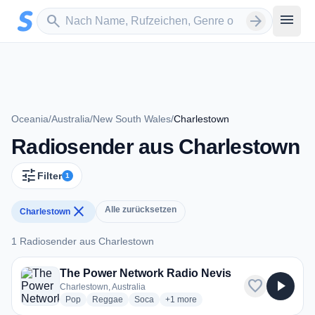
Zum Hauptinhalt springen
Sender suchen
menu
search
arrow_forward
Oceania
/
Australia
/
New South Wales
/
Charlestown
Radiosender aus Charlestown
tune
Filter
1
close
Alle zurücksetzen
Charlestown
1 Radiosender aus Charlestown
1 Radiosender aus Charlestown
The Power Network Radio Nevis
favorite
play_arrow
Charlestown, Australia
radio stations
radio stations
radio stations
more genres for The Power Network
Pop
Reggae
Soca
+1
more