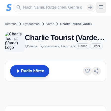
Zum Hauptinhalt springen
Sender suchen
menu
search
arrow_forward
chevron_right
chevron_right
chevron_right
Denmark
Syddanmark
Varde
Charlie Tourist (Varde)
Charlie Tourist (Varde) - Varde
place
Varde, Syddanmark, Denmark
Dance
Other
play_arrow
favorite
share
Radio hören