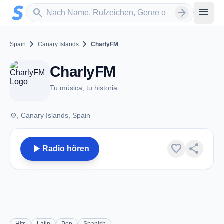
Zum Hauptinhalt springen
Sender suchen
menu
search
arrow_forward
chevron_right
chevron_right
Spain
Canary Islands
CharlyFM
CharlyFM
Tu música, tu historia
place
, Canary Islands, Spain
play_arrow
favorite
share
Radio hören