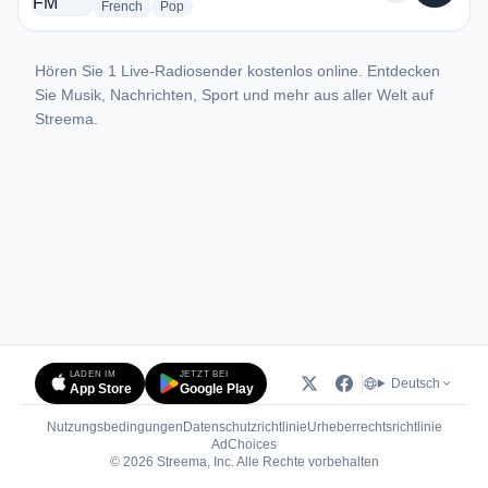
radio stations
radio stations
French
Pop
Hören Sie 1 Live-Radiosender kostenlos online. Entdecken
Sie Musik, Nachrichten, Sport und mehr aus aller Welt auf
Streema.
LADEN IM
JETZT BEI
Deutsch
App Store
Google Play
Nutzungsbedingungen
Datenschutzrichtlinie
Urheberrechtsrichtlinie
(öffnet in neuem Tab)
AdChoices
© 2026 Streema, Inc. Alle Rechte vorbehalten