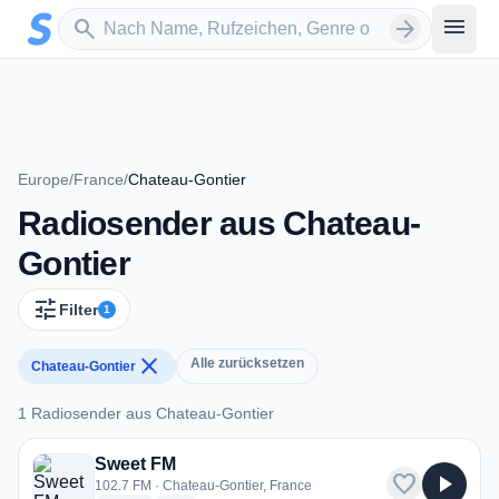
Zum Hauptinhalt springen
Sender suchen
menu
search
arrow_forward
Europe
/
France
/
Chateau-Gontier
Radiosender aus Chateau-
Gontier
tune
Filter
1
close
Alle zurücksetzen
Chateau-Gontier
1 Radiosender aus Chateau-Gontier
1 Radiosender aus Chateau-Gontier
Sweet FM
favorite
play_arrow
102.7 FM · Chateau-Gontier, France