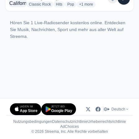
radio stations
radio stations
radio stations
more genres for Radio California
Classic Rock
Hits
Pop
+1
more
Hören Sie 1 Live-Radiosender kostenlos online. Entdecken
Sie Musik, Nachrichten, Sport und mehr aus aller Welt auf
Streema.
LADEN IM
JETZT BEI
Deutsch
App Store
Google Play
Nutzungsbedingungen
Datenschutzrichtlinie
Urheberrechtsrichtlinie
(öffnet in neuem Tab)
AdChoices
© 2026 Streema, Inc. Alle Rechte vorbehalten