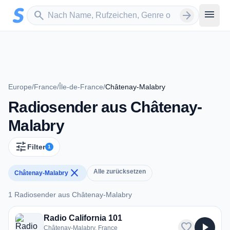
Zum Hauptinhalt springen
Sender suchen
menu
search
arrow_forward
Europe
/
France
/
Île-de-France
/
Châtenay-Malabry
Radiosender aus Châtenay-
Malabry
tune
Filter
1
close
Alle zurücksetzen
Châtenay-Malabry
1 Radiosender aus Châtenay-Malabry
1 Radiosender aus Châtenay-Malabry
Radio California 101
favorite
play_arrow
Châtenay-Malabry, France