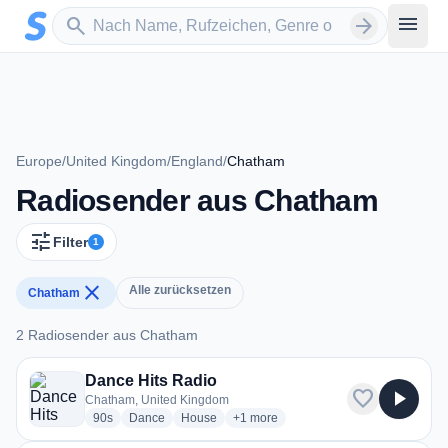
Zum Hauptinhalt springen
Sender suchen
menu
search
arrow_forward
Europe
/
United Kingdom
/
England
/
Chatham
Radiosender aus Chatham
tune
Filter
1
close
Alle zurücksetzen
Chatham
2 Radiosender aus Chatham
2 Radiosender aus Chatham
Dance Hits Radio
favorite
play_arrow
Chatham, United Kingdom
radio stations
radio stations
radio stations
more genres for Dance Hits Radio
90s
Dance
House
+1
more