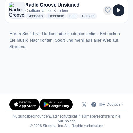
Radio Groove Unsigned
favorite
play_arrow
Chatham, United Kingdom
radio stations
radio stations
radio stations
more genres for Radio Groo
Afrobeats
Electronic
Indie
+2
more
Hören Sie 2 Live-Radiosender kostenlos online. Entdecken
Sie Musik, Nachrichten, Sport und mehr aus aller Welt auf
Streema.
LADEN IM
JETZT BEI
Deutsch
App Store
Google Play
Nutzungsbedingungen
Datenschutzrichtlinie
Urheberrechtsrichtlinie
(öffnet in neuem Tab)
AdChoices
© 2026 Streema, Inc. Alle Rechte vorbehalten