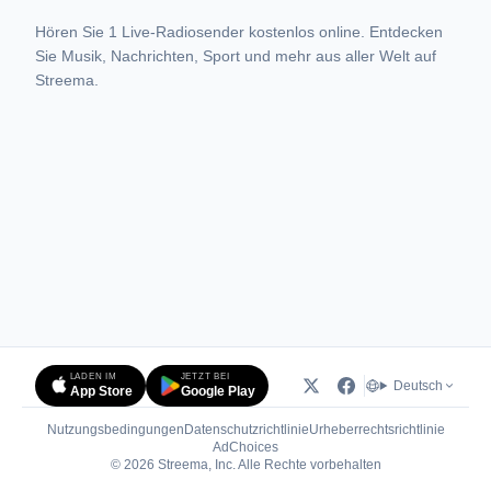
Hören Sie 1 Live-Radiosender kostenlos online. Entdecken
Sie Musik, Nachrichten, Sport und mehr aus aller Welt auf
Streema.
LADEN IM
JETZT BEI
Deutsch
App Store
Google Play
Nutzungsbedingungen
Datenschutzrichtlinie
Urheberrechtsrichtlinie
(öffnet in neuem Tab)
AdChoices
© 2026 Streema, Inc. Alle Rechte vorbehalten