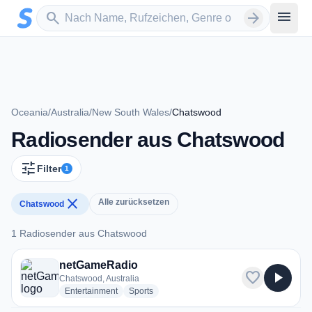
Zum Hauptinhalt springen
Sender suchen
menu
search
arrow_forward
Oceania
/
Australia
/
New South Wales
/
Chatswood
Radiosender aus Chatswood
tune
Filter
1
close
Alle zurücksetzen
Chatswood
1 Radiosender aus Chatswood
1 Radiosender aus Chatswood
netGameRadio
favorite
play_arrow
Chatswood, Australia
radio stations
radio stations
Entertainment
Sports