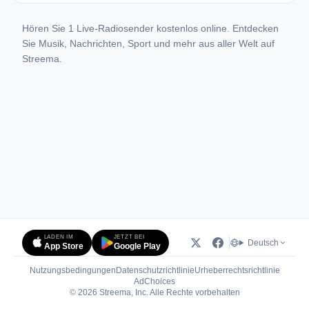
Hören Sie 1 Live-Radiosender kostenlos online. Entdecken
Sie Musik, Nachrichten, Sport und mehr aus aller Welt auf
Streema.
LADEN IM
JETZT BEI
Deutsch
App Store
Google Play
Nutzungsbedingungen
Datenschutzrichtlinie
Urheberrechtsrichtlinie
(öffnet in neuem Tab)
AdChoices
© 2026 Streema, Inc. Alle Rechte vorbehalten