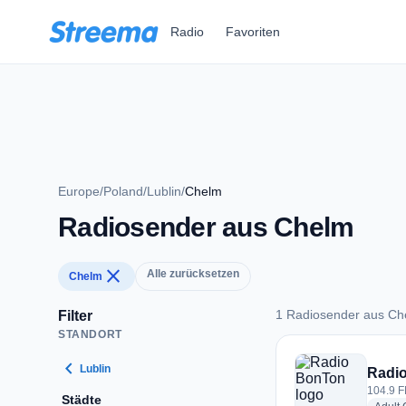
Zum Hauptinhalt springen
Radio
Favoriten
Europe
/
Poland
/
Lublin
/
Chelm
Radiosender aus Chelm
close
Alle zurücksetzen
Chelm
1 Radiosender aus Ch
Filter
STANDORT
1 Radiosender aus
chevron_left
Lublin
Radi
104.9 F
Städte