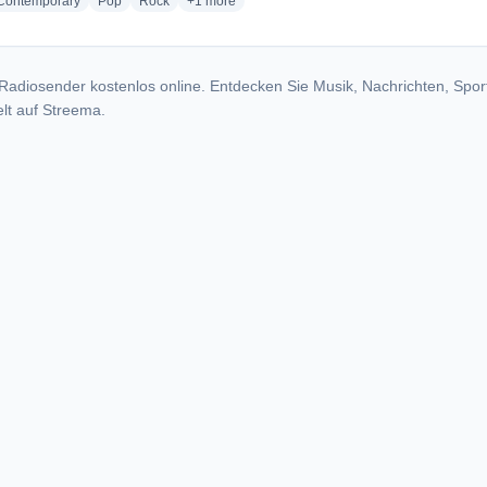
radio stations
radio stations
radio stations
more genres for Radio BonTon
 Contemporary
Pop
Rock
+1
more
Radiosender kostenlos online. Entdecken Sie Musik, Nachrichten, Spor
lt auf Streema.