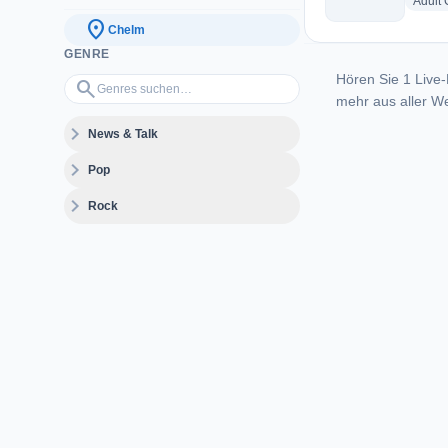
Adult
location_on
Chelm
GENRE
Hören Sie 1 Live-
Genres suchen…
search
mehr aus aller We
expand_more
News & Talk
expand_more
Pop
expand_more
Rock