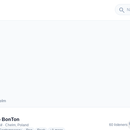
Sender
search
elm
 Chelm
o BonTon
f
60 listeners
M · Chelm, Poland