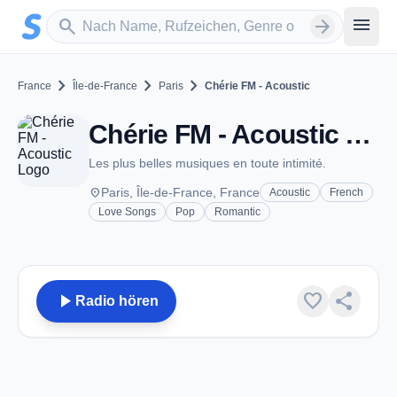
Zum Hauptinhalt springen
Sender suchen
menu
search
arrow_forward
chevron_right
chevron_right
chevron_right
France
Île-de-France
Paris
Chérie FM - Acoustic
Chérie FM - Acoustic - Paris
Les plus belles musiques en toute intimité.
place
Paris, Île-de-France, France
Acoustic
French
Love Songs
Pop
Romantic
play_arrow
favorite
share
Radio hören