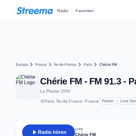
Zum Hauptinhalt springen
Radio
Favoriten
chevron_right
chevron_right
chevron_right
chevron_right
Europa
France
Île-de-France
Paris
Chérie FM
Chérie FM - FM 91.3 - P
La Playlist 2000
place
Paris, Île-de-France, France
French
Love Son
LIVE
play_arrow
Radio hören
Chérie FM