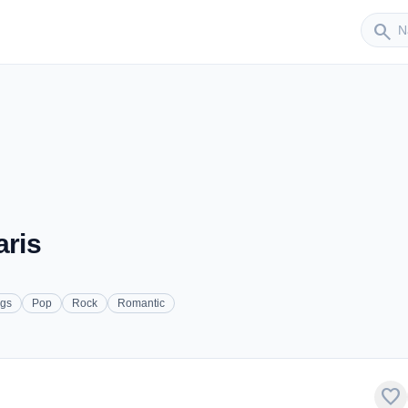
Sender
search
aris
gs
Pop
Rock
Romantic
favorite