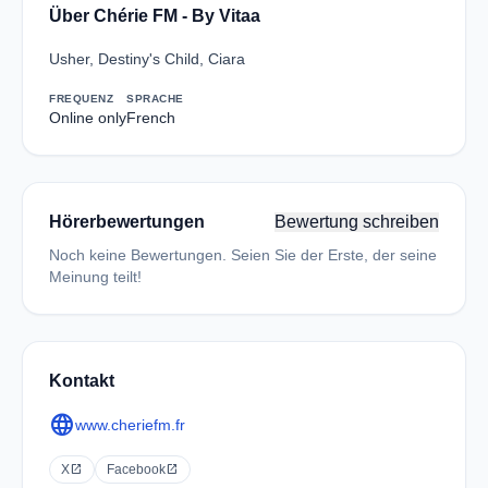
Über Chérie FM - By Vitaa
Usher, Destiny's Child, Ciara
FREQUENZ
SPRACHE
Online only
French
Hörerbewertungen
Bewertung schreiben
Noch keine Bewertungen. Seien Sie der Erste, der seine
Meinung teilt!
Kontakt
language
www.cheriefm.fr
X
open_in_new
Facebook
open_in_new