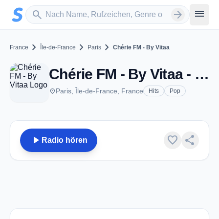
Zum Hauptinhalt springen
Sender suchen
menu
search
arrow_forward
chevron_right
chevron_right
chevron_right
France
Île-de-France
Paris
Chérie FM - By Vitaa
Chérie FM - By Vitaa - Paris
place
Paris, Île-de-France, France
Hits
Pop
play_arrow
favorite
share
Radio hören