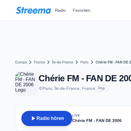
Zum Hauptinhalt springen
Radio
Favoriten
chevron_right
chevron_right
chevron_right
chevron_right
Europa
France
Île-de-France
Paris
Chérie FM - FAN DE 
Chérie FM - FAN DE 200
place
Paris, Île-de-France, France
Pop
LIVE
play_arrow
Radio hören
Chérie FM - FAN DE 2006