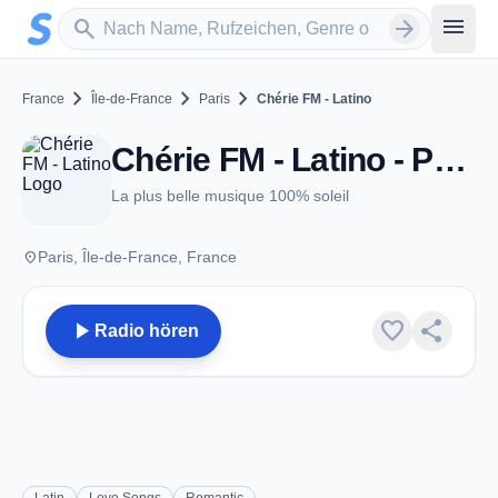
Zum Hauptinhalt springen
Sender suchen
menu
search
arrow_forward
chevron_right
chevron_right
chevron_right
France
Île-de-France
Paris
Chérie FM - Latino
Chérie FM - Latino - Paris
La plus belle musique 100% soleil
place
Paris, Île-de-France, France
play_arrow
favorite
share
Radio hören